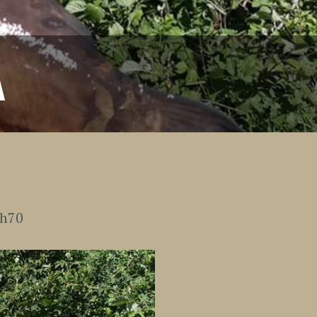
A
sh70